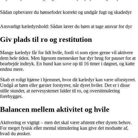
Sådan opbevarer du hønsefoder korrekt og undgår fugt og skadedyr
Ansvarligt kæledyrshold: Sådan lærer du børn at tage ansvar for dyr
Giv plads til ro og restitution
Mange kæledyr får for lidt hvile, fordi vi som ejere gerne vil aktivere
dem hele tiden. Men ligesom mennesker har dyr brug for pauser for at
bearbejde indtryk. En hund kan sove op til 16 timer i døgnet, og katte
endnu mere.
Skab et roligt hjørne i hjemmet, hvor dit kæledyr kan være uforstyrret.
Undgå at børn eller gæster forstyrrer, når dyret hviler. Det er i disse
stille stunder, at nervesystemet falder til ro, og overstimulering
forebygges.
Balancen mellem aktivitet og hvile
Aktivering er vigtigt – men det skal være afstemt efter dyrets behov.
For meget fysisk eller mental stimulering kan give det modsatte af,
hvad du ønsker.