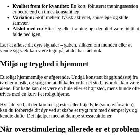
Kvalitet frem for kvantitet:
En kort, fokuseret træningssession
er bedre end en times konstant leg.
Variation:
Skift mellem fysisk aktivitet, snuselege og stille
samvær.
Afslut med ro:
Efter leg eller træning bør der altid være tid til at
falde ned igen.
Lær at aflæse dit dyrs signaler – gaben, slikken om munden eller at
vende sig væk kan være tegn på, at det har fået nok.
Miljø og tryghed i hjemmet
Et roligt hjemmemiljø er afgørende. Undgå konstant baggrundsstøj fra
tv eller musik, og sørg for, at dit kæledyr har et sted, hvor det kan være
alene. For katte kan det være en hule eller et højt sted, mens hunde ofte
trives med en kurv i et roligt hjørne.
Hvis du ved, at der kommer gæster eller høje lyde (som nytårsaften),
kan du forberede dit dyr ved at skabe et trygt rum med dæmpet lys og
kendte dufte. Det hjælper med at dæmpe stressreaktioner.
Når overstimulering allerede er et problem