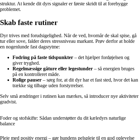
struktur. At kende dit dyrs signaler er første skridt til at forebygge
problemet.
Skab faste rutiner
Dyr trives med forudsigelighed. Når de ved, hvornår de skal spise, gå
tur eller sove, falder deres stressniveau markant. Prøv derfor at holde
en nogenlunde fast dagsrytme:
Fodring på faste tidspunkter
– det hjælper fordøjelsen og
giver tryghed.
Regelmæssige gåture eller legestunder
– så energien bruges
på en kontrolleret måde.
Rolige pauser
– sørg for, at dit dyr har et fast sted, hvor det kan
trække sig tilbage uden forstyrrelser.
Selv små ændringer i rutinen kan mærkes, så introducer nye aktiviteter
gradvist.
Foder og stofskifte: Sådan understøtter du dit kæledyrs naturlige
balance
Pleje med positiv energi – gør hundens pelspleje til en god oplevelse