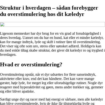
Struktur i hverdagen – sådan forebygger
du overstimulering hos dit kæledyr
Ligesom mennesker har dyr brug for en vis grad af forudsigelighed i
deres hverdag. Uanset om du har en hund, kat eller et mindre kæledyr,
kan for mange indtryk, lyde og skift i rutiner føre til overstimulering.
Det viser sig ofte som uro, stress eller uønsket adfærd. Heldigvis kan
du med enkle tiltag skabe struktur, der giver dit kæledyr ro og tryghed i
hverdagen.
Hvad er overstimulering?
Overstimulering opstår, når et dyr udsættes for flere sanseindtryk,
aktiviteter eller krav, end det kan håndtere. Det kan være mange
gæster, høje lyde, for meget leg eller uforudsigelige rutiner. Nogle dyr
reagerer med hyperaktivitet og gøen, mens andre trækker sig, gemmer
sig eller bliver apatiske.
Særligt unge dyr og racer med høj energi er sårbare, men alle kæledyr
kan blive overstimulerede, hvis de ikke får tilstrækkelig hvile og