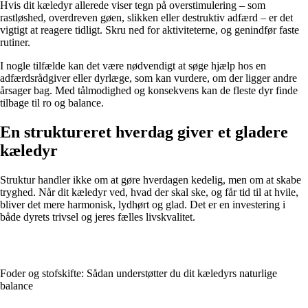
Hvis dit kæledyr allerede viser tegn på overstimulering – som
rastløshed, overdreven gøen, slikken eller destruktiv adfærd – er det
vigtigt at reagere tidligt. Skru ned for aktiviteterne, og genindfør faste
rutiner.
I nogle tilfælde kan det være nødvendigt at søge hjælp hos en
adfærdsrådgiver eller dyrlæge, som kan vurdere, om der ligger andre
årsager bag. Med tålmodighed og konsekvens kan de fleste dyr finde
tilbage til ro og balance.
En struktureret hverdag giver et gladere
kæledyr
Struktur handler ikke om at gøre hverdagen kedelig, men om at skabe
tryghed. Når dit kæledyr ved, hvad der skal ske, og får tid til at hvile,
bliver det mere harmonisk, lydhørt og glad. Det er en investering i
både dyrets trivsel og jeres fælles livskvalitet.
Foder og stofskifte: Sådan understøtter du dit kæledyrs naturlige
balance