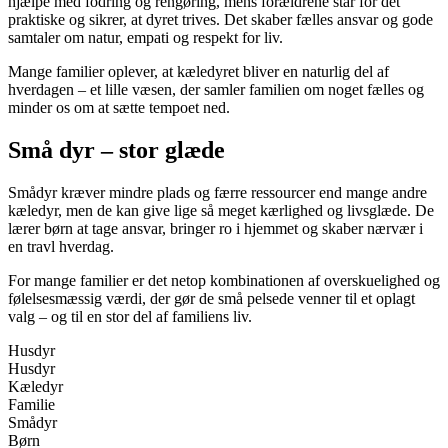
hjælpe med fodring og rengøring, mens forældrene står for det
praktiske og sikrer, at dyret trives. Det skaber fælles ansvar og gode
samtaler om natur, empati og respekt for liv.
Mange familier oplever, at kæledyret bliver en naturlig del af
hverdagen – et lille væsen, der samler familien om noget fælles og
minder os om at sætte tempoet ned.
Små dyr – stor glæde
Smådyr kræver mindre plads og færre ressourcer end mange andre
kæledyr, men de kan give lige så meget kærlighed og livsglæde. De
lærer børn at tage ansvar, bringer ro i hjemmet og skaber nærvær i
en travl hverdag.
For mange familier er det netop kombinationen af overskuelighed og
følelsesmæssig værdi, der gør de små pelsede venner til et oplagt
valg – og til en stor del af familiens liv.
Husdyr
Husdyr
Kæledyr
Familie
Smådyr
Børn