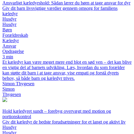
Ansvarligt kæledyrshold: Sådan lærer du børn at tage ansvar for dyr
Giv dit barn livsvigtige værdier gennem omsorg for familiens
kæledyr
Husdyr
Husdyr
Børn
Forældreskab
Kæledyr
Ansvar
Opdragelse
3 min
Et kæledyr kan være meget mere end blot en sød ven – det kan blive
en vigtig del af barnets udvikling. Læs, hvordan du som forælder
kan støtte dit barn i at tage ansvar, vise empati og forstå dyrets
behov, så både barn og kæledyr trives.
Simon Thygesen
Simon
Thygesen
Hold kæledyret sundt – forebyg overvægt med motion og
portionskontrol
Giv dit kæledyr de bedste forudsætninger for et langt og aktivt liv
Husdyr
Husdyr