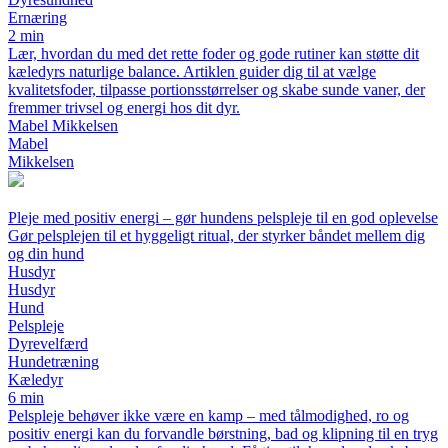
Ernæring
2 min
Lær, hvordan du med det rette foder og gode rutiner kan støtte dit
kæledyrs naturlige balance. Artiklen guider dig til at vælge
kvalitetsfoder, tilpasse portionsstørrelser og skabe sunde vaner, der
fremmer trivsel og energi hos dit dyr.
Mabel Mikkelsen
Mabel
Mikkelsen
Pleje med positiv energi – gør hundens pelspleje til en god oplevelse
Gør pelsplejen til et hyggeligt ritual, der styrker båndet mellem dig
og din hund
Husdyr
Husdyr
Hund
Pelspleje
Dyrevelfærd
Hundetræning
Kæledyr
6 min
Pelspleje behøver ikke være en kamp – med tålmodighed, ro og
positiv energi kan du forvandle børstning, bad og klipning til en tryg