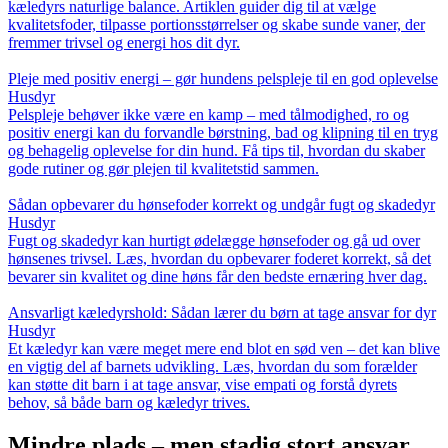
kæledyrs naturlige balance. Artiklen guider dig til at vælge
kvalitetsfoder, tilpasse portionsstørrelser og skabe sunde vaner, der
fremmer trivsel og energi hos dit dyr.
Pleje med positiv energi – gør hundens pelspleje til en god oplevelse
Husdyr
Pelspleje behøver ikke være en kamp – med tålmodighed, ro og
positiv energi kan du forvandle børstning, bad og klipning til en tryg
og behagelig oplevelse for din hund. Få tips til, hvordan du skaber
gode rutiner og gør plejen til kvalitetstid sammen.
Sådan opbevarer du hønsefoder korrekt og undgår fugt og skadedyr
Husdyr
Fugt og skadedyr kan hurtigt ødelægge hønsefoder og gå ud over
hønsenes trivsel. Læs, hvordan du opbevarer foderet korrekt, så det
bevarer sin kvalitet og dine høns får den bedste ernæring hver dag.
Ansvarligt kæledyrshold: Sådan lærer du børn at tage ansvar for dyr
Husdyr
Et kæledyr kan være meget mere end blot en sød ven – det kan blive
en vigtig del af barnets udvikling. Læs, hvordan du som forælder
kan støtte dit barn i at tage ansvar, vise empati og forstå dyrets
behov, så både barn og kæledyr trives.
Mindre plads – men stadig stort ansvar