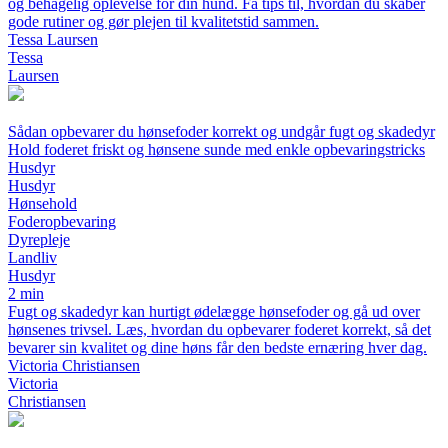
og behagelig oplevelse for din hund. Få tips til, hvordan du skaber
gode rutiner og gør plejen til kvalitetstid sammen.
Tessa Laursen
Tessa
Laursen
Sådan opbevarer du hønsefoder korrekt og undgår fugt og skadedyr
Hold foderet friskt og hønsene sunde med enkle opbevaringstricks
Husdyr
Husdyr
Hønsehold
Foderopbevaring
Dyrepleje
Landliv
Husdyr
2 min
Fugt og skadedyr kan hurtigt ødelægge hønsefoder og gå ud over
hønsenes trivsel. Læs, hvordan du opbevarer foderet korrekt, så det
bevarer sin kvalitet og dine høns får den bedste ernæring hver dag.
Victoria Christiansen
Victoria
Christiansen