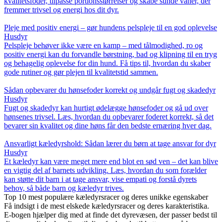
kvalitetsfoder, tilpasse portionsstørrelser og skabe sunde vaner, der
fremmer trivsel og energi hos dit dyr.
Pleje med positiv energi – gør hundens pelspleje til en god oplevelse
Husdyr
Pelspleje behøver ikke være en kamp – med tålmodighed, ro og
positiv energi kan du forvandle børstning, bad og klipning til en tryg
og behagelig oplevelse for din hund. Få tips til, hvordan du skaber
gode rutiner og gør plejen til kvalitetstid sammen.
Sådan opbevarer du hønsefoder korrekt og undgår fugt og skadedyr
Husdyr
Fugt og skadedyr kan hurtigt ødelægge hønsefoder og gå ud over
hønsenes trivsel. Læs, hvordan du opbevarer foderet korrekt, så det
bevarer sin kvalitet og dine høns får den bedste ernæring hver dag.
Ansvarligt kæledyrshold: Sådan lærer du børn at tage ansvar for dyr
Husdyr
Et kæledyr kan være meget mere end blot en sød ven – det kan blive
en vigtig del af barnets udvikling. Læs, hvordan du som forælder
kan støtte dit barn i at tage ansvar, vise empati og forstå dyrets
behov, så både barn og kæledyr trives.
Top 10 mest populære kæledyrsracer og deres unikke egenskaber
Få indsigt i de mest elskede kæledyrsracer og deres karakteristika.
E-bogen hjælper dig med at finde det dyrevæsen, der passer bedst til