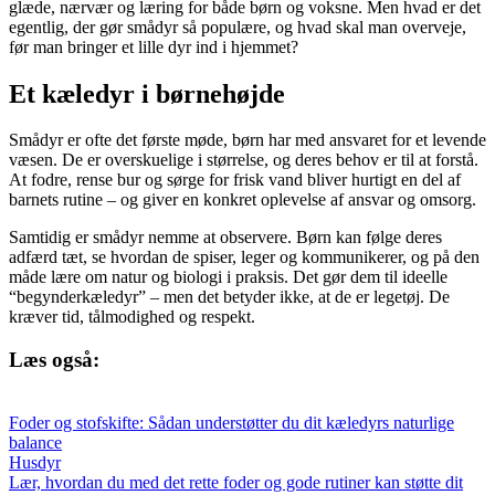
glæde, nærvær og læring for både børn og voksne. Men hvad er det
egentlig, der gør smådyr så populære, og hvad skal man overveje,
før man bringer et lille dyr ind i hjemmet?
Et kæledyr i børnehøjde
Smådyr er ofte det første møde, børn har med ansvaret for et levende
væsen. De er overskuelige i størrelse, og deres behov er til at forstå.
At fodre, rense bur og sørge for frisk vand bliver hurtigt en del af
barnets rutine – og giver en konkret oplevelse af ansvar og omsorg.
Samtidig er smådyr nemme at observere. Børn kan følge deres
adfærd tæt, se hvordan de spiser, leger og kommunikerer, og på den
måde lære om natur og biologi i praksis. Det gør dem til ideelle
“begynderkæledyr” – men det betyder ikke, at de er legetøj. De
kræver tid, tålmodighed og respekt.
Læs også:
Foder og stofskifte: Sådan understøtter du dit kæledyrs naturlige
balance
Husdyr
Lær, hvordan du med det rette foder og gode rutiner kan støtte dit