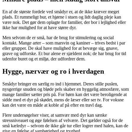
En af de største fordele ved smådyr er, at de ikke kræver meget
plads. Et rummeligt bur, et hjørne i stuen og lidt daglig pleje kan
være nok. Det gør dem oplagte for familier, der bor i lejlighed eller
ikke har mulighed for at have større dyr.
Men selvom de er små, har de brug for stimulering og social
kontakt. Mange arter – som marsvin og kaniner – trives bedst i par
eller grupper. De skal have mulighed for at bevæge sig, gnave,
grave og udforske. Et bur alene er sjældent nok; de har brug for tid
udenfor buret og et miljø, der udfordrer dem.
Hygge, nærvær og ro i hverdagen
Smådyr bringer en særlig ro ind i hjemmet. Deres stille puslen,
nysgerrige snuden og bløde pels skaber en hyggelig atmosfære, som
mange familier sætter pris på. For børn kan det være beroligende at
sidde med et dyr på skødet, mens de læser eller ser tv. For voksne
kan det være en måde at koble af på efter en travl dag.
Flere undersøgelser viser, at samvær med dyr kan sænke
stressniveauet og øge følelsen af velvære. Det gælder også for de
små kæledyr – selvom de ikke går tur eller logrer med halen, kan de
give en følelse af samhørighed og tryghed.