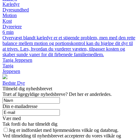
Kæledyr
Dyresundhed
Motion
Kost
Dyreejere
6 min
Overvægt blandt kæledyr er et stigende problem, men med den rette
balance mellem motion og portionskontrol kan du hjælpe dit dyr til
at trives. Læs, hvordan du vurderer vægten, tilpasser kosten og
skaber sunde vaner for dit firbenede familiemedlem.
Tanja Jeppesen
Tanja
Jeppesen
Bedste Dyr
Tilmeld dig nyhedsbrevet
Træt af ligegyldige nyhedsbreve? Det her er anderledes.
Din e-mailadresse
Vær med
Tak fordi du har tilmeldt dig
Jeg er indforstået med hjemmesidens vilkår og databrug.
Ved tilmelding til nyhedsbrevet accepterer du vores vilkår og