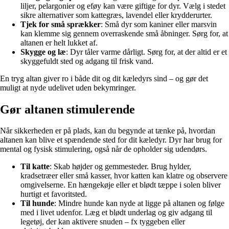
liljer, pelargonier og eføy kan være giftige for dyr. Vælg i stedet
sikre alternativer som kattegræs, lavendel eller krydderurter.
Tjek for små sprækker
: Små dyr som kaniner eller marsvin
kan klemme sig gennem overraskende små åbninger. Sørg for, at
altanen er helt lukket af.
Skygge og læ
: Dyr tåler varme dårligt. Sørg for, at der altid er et
skyggefuldt sted og adgang til frisk vand.
En tryg altan giver ro i både dit og dit kæledyrs sind – og gør det
muligt at nyde udelivet uden bekymringer.
Gør altanen stimulerende
Når sikkerheden er på plads, kan du begynde at tænke på, hvordan
altanen kan blive et spændende sted for dit kæledyr. Dyr har brug for
mental og fysisk stimulering, også når de opholder sig udendørs.
Til katte
: Skab højder og gemmesteder. Brug hylder,
kradsetræer eller små kasser, hvor katten kan klatre og observere
omgivelserne. En hængekøje eller et blødt tæppe i solen bliver
hurtigt et favoritsted.
Til hunde
: Mindre hunde kan nyde at ligge på altanen og følge
med i livet udenfor. Læg et blødt underlag og giv adgang til
legetøj, der kan aktivere snuden – fx tyggeben eller