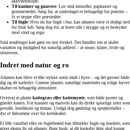
aktivitetsbolde.
Til kaniner og gnavere
: Lav små tunneller, papkasser og
gemmesteder. Sørg for, at underlaget er behageligt for poterne –
fx et tæppe eller græsmåtte.
Til fugle
: Hvis du har fugle i bur, kan altanen være et dejligt sted
for frisk luft. Sørg dog for, at buret står i skygge og er beskyttet
mod vind og regn.
Små ændringer kan gøre en stor forskel. Det handler om at skabe
variation og mulighed for naturlig adfærd – at snuse, klatre, hvile og
observere.
Indret med natur og ro
Altanen kan blive et lille stykke natur midt i byen – og det gavner både
dig og dit kæledyr. Grønne planter, naturlige materialer og rolige farver
skaber en behagelig atmosfære.
Overvej at plante
kattegræs eller kattemynte
, som både pynter og
glæder katten. For kaniner og marsvin kan du dyrke spiselige urter som
persille, basilikum og timian. Undgå dog gødning og sprøjtemidler –
dyr er følsomme over for kemikalier.
Et lille vandfad eller en fuglebrønd kan tiltrække fugle og insekter, som
giver ekstra liv på altanen. Bare husk, at dit kæledyr ikke skal kunne