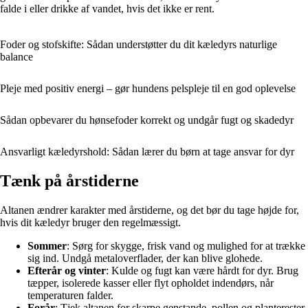
falde i eller drikke af vandet, hvis det ikke er rent.
Foder og stofskifte: Sådan understøtter du dit kæledyrs naturlige
balance
Pleje med positiv energi – gør hundens pelspleje til en god oplevelse
Sådan opbevarer du hønsefoder korrekt og undgår fugt og skadedyr
Ansvarligt kæledyrshold: Sådan lærer du børn at tage ansvar for dyr
Tænk på årstiderne
Altanen ændrer karakter med årstiderne, og det bør du tage højde for,
hvis dit kæledyr bruger den regelmæssigt.
Sommer
: Sørg for skygge, frisk vand og mulighed for at trække
sig ind. Undgå metaloverflader, der kan blive glohede.
Efterår og vinter
: Kulde og fugt kan være hårdt for dyr. Brug
tæpper, isolerede kasser eller flyt opholdet indendørs, når
temperaturen falder.
Forår
: Tjek altanen for skarpe genstande, pollen og planterester,