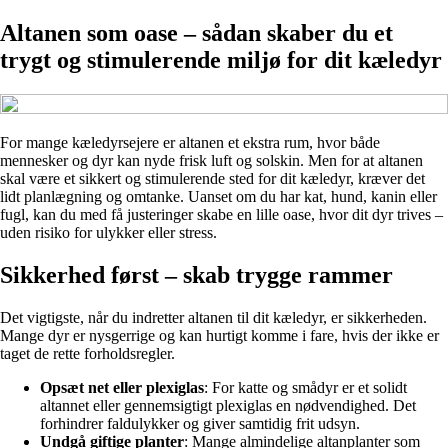
Altanen som oase – sådan skaber du et
trygt og stimulerende miljø for dit kæledyr
For mange kæledyrsejere er altanen et ekstra rum, hvor både
mennesker og dyr kan nyde frisk luft og solskin. Men for at altanen
skal være et sikkert og stimulerende sted for dit kæledyr, kræver det
lidt planlægning og omtanke. Uanset om du har kat, hund, kanin eller
fugl, kan du med få justeringer skabe en lille oase, hvor dit dyr trives –
uden risiko for ulykker eller stress.
Sikkerhed først – skab trygge rammer
Det vigtigste, når du indretter altanen til dit kæledyr, er sikkerheden.
Mange dyr er nysgerrige og kan hurtigt komme i fare, hvis der ikke er
taget de rette forholdsregler.
Opsæt net eller plexiglas
: For katte og smådyr er et solidt
altannet eller gennemsigtigt plexiglas en nødvendighed. Det
forhindrer faldulykker og giver samtidig frit udsyn.
Undgå giftige planter
: Mange almindelige altanplanter som